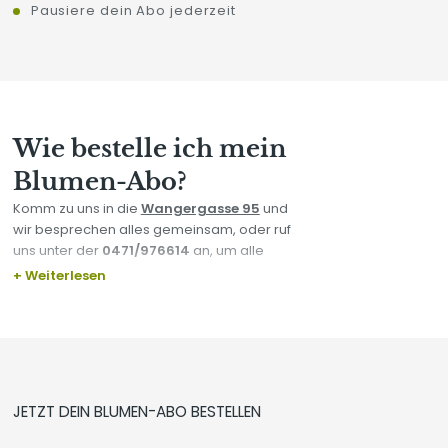
Pausiere dein Abo jederzeit
Wie bestelle ich mein
Blumen-Abo?
Komm zu uns in die
Wangergasse 95
und
wir besprechen alles gemeinsam, oder ruf
uns unter der
0471/976614
an, um alle
Details zu klären.
+ Weiterlesen
Alternativ kannst du auch einfach hier
direkt über das untenstehende Formular
bestellen.
JETZT DEIN BLUMEN-ABO BESTELLEN