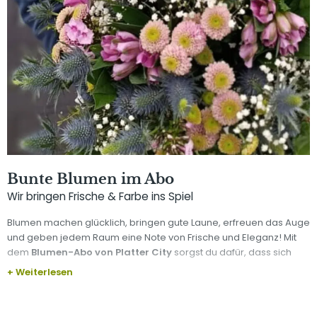
Bunte Blumen im Abo
Wir bringen Frische & Farbe ins Spiel
Blumen machen glücklich, bringen gute Laune, erfreuen das Auge
und geben jedem Raum eine Note von Frische und Eleganz! Mit
dem
Blumen-Abo von Platter City
sorgst du dafür, dass sich
deine vier Wände immer von ihrer besten Seite zeigen.
+ Weiterlesen
Egal ob Büro, Bar, Kanzlei oder Geschäft - unsere
erfahrenen
Floristinnen
stellen für dich den perfekten Strauß zusammen und