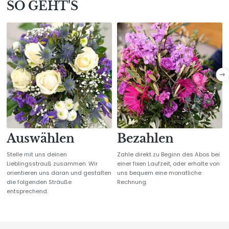
SO GEHT'S
liefern ihn dir innenstadtweit kostenlos in deinen Betrieb!
Auswählen
Bezahlen
Stelle mit uns deinen
Zahle direkt zu Beginn des Abos bei
Lieblingsstrauß zusammen. Wir
einer fixen Laufzeit, oder erhalte von
orientieren uns daran und gestalten
uns bequem eine monatliche
die folgenden Sträuße
Rechnung.
entsprechend.