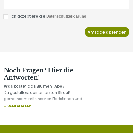
Ich akzeptiere die
Datenschutzerklärung
Anfrage absenden
Noch Fragen? Hier die
Antworten!
Was kostet das Blumen-Abo?
Du gestaltest deinen ersten Strauß
gemeinsam mit unseren Floristinnen und
kannst mit ihnen die Größe, Machart und
+ Weiterlesen
den Preis bestimmen. Die anderen Sträuße
werden entsprechend deiner Wahl immer
wieder frisch mit leichten Varianzen für
dich zusammengestellt.